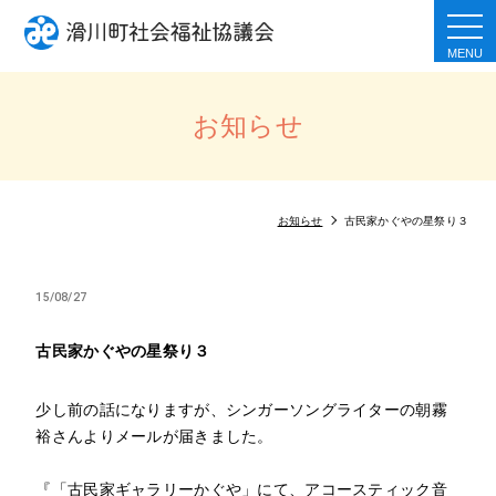
togg
navi
お知らせ
お知らせ
古民家かぐやの星祭り３
15/08/27
古民家かぐやの星祭り３
少し前の話になりますが、シンガーソングライターの朝霧
裕さんよりメールが届きました。
『「古民家ギャラリーかぐや」にて、アコースティック音