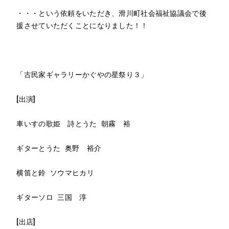
・・・という依頼をいただき、滑川町社会福祉協議会で後
援させていただくことになりました！！
「古民家ギャラリーかぐやの星祭り３」
[出演]
車いすの歌姫 詩とうた 朝霧 裕
ギターとうた 奥野 裕介
横笛と鈴 ソウマヒカリ
ギターソロ 三国 淳
[出店]