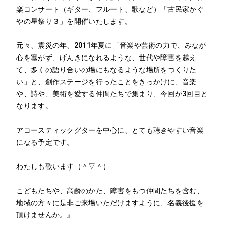
楽コンサート（ギター、フルート、歌など）「古民家かぐ
やの星祭り３」を開催いたします。
元々、震災の年、2011年夏に「音楽や芸術の力で、みなが
心を塞がず、げんきになれるような、世代や障害を越え
て、多くの語り合いの場にもなるような場所をつくりた
い」と、創作ステージを行ったことをきっかけに、音楽
や、詩や、美術を愛する仲間たちで集まり、今回が3回目と
なります。
アコースティックグターを中心に、とても聴きやすい音楽
になる予定です。
わたしも歌います（＾▽＾）
こどもたちや、高齢のかた、障害をもつ仲間たちを含む、
地域の方々に是非ご来場いただけますように、名義後援を
頂けませんか。』