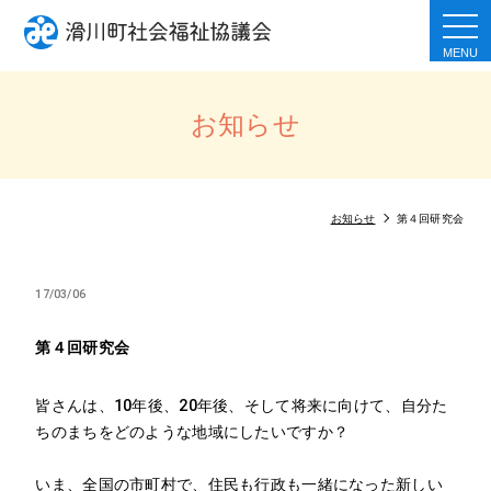
togg
navi
お知らせ
お知らせ
第４回研究会
17/03/06
第４回研究会
皆さんは、10年後、20年後、そして将来に向けて、自分た
ちのまちをどのような地域にしたいですか？
いま、全国の市町村で、住民も行政も一緒になった新しい